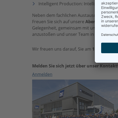
Intelligent Production: Intelligentes 
Neben dem fachlichen Austausch soll auch
Freuen Sie sich auf unsere
Abendveranstal
Gelegenheit, gemeinsam mit uns auf inzwi
anzustoßen und unser Team in entspannt
Wir freuen uns darauf, Sie am
1. / 2. Okto
Melden Sie sich jetzt über unser Kontak
Anmelden