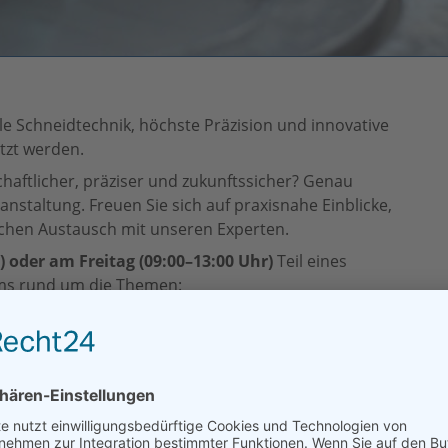
lle Schneidtechnik, höchste Präzision und innovative
tzt werden.
chaftlicher, präziser und zukunftssicher? Genau
nstaltung. Freuen Sie sich auf praxisnahe Einblicke,
chen Austausch mit unseren Experten.
 oder am Freitag (09:00–13:00 Uhr)
Teil eines
s rund um die Themen:
 Toleranzen & Schnittqualität
ung bei unterschiedlichen Schneidanwendungen
zisionstoleranzen & Richten von Ebenheiten
n, Neugummieren & Handling