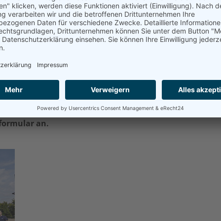
Werkzeugsetup & Produktneuheiten
 der persönliche Austausch nicht zu kurz kommen.
tung am Donnerstag ab 18:00 Uhr
. Nutzen Sie die
schen mehr als 100 Jahre Messerfabrik Neuenkamp
er Atmosphäre kennenzulernen.
ber 2026
in Hückeswagen begrüßen zu dürfen.
tformular an.