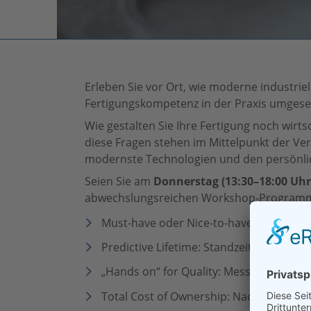
Erleben Sie vor Ort, wie moderne industrie
Fertigungskompetenz in der Praxis umgese
Wie gestalten Sie Ihre Fertigung noch wirts
diese Fragen stehen im Mittelpunkt der Vera
modernste Technologien und den persönli
Seien Sie am
Donnerstag (13:30–18:00 Uhr)
abwechslungsreichen Workshop-Programm
Must-have oder Nice-to-have? Präzision,
Predictive Lifetime: Standzeitoptimier
„Hands on“ for Quality: Messen von Prä
Total Cost of Ownership: Nachschleife