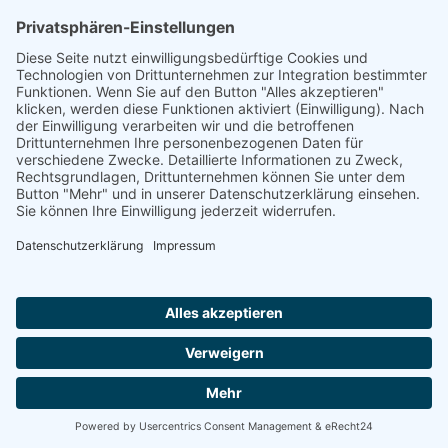
Neuenkamp ist eine Tochtergesellschaft der
Gruppe
FACEBOOK
LINKEDIN
IMPRESSUM
DATENSCHUTZ
DOWNLOADS
COOKIE-EINSTELLUNGEN
© 2024 Messerfabrik Neuenkamp GmbH | Bockhackerstraße
14 | 42499 Hückeswagen | Deutschland